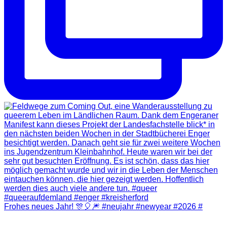
Frohes neues Jahr! 🎊🎈🎆 #neujahr #newyear #2026 #