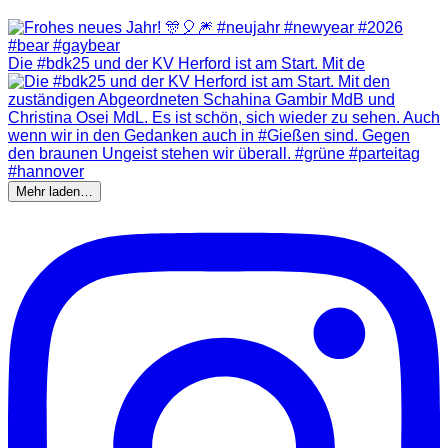
Die #bdk25 und der KV Herford ist am Start. Mit de
Mehr laden…