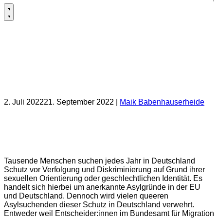
Wir fordern ein umgehendes Ende des
Diskretions-Gebots für queere
Asylsuchende!
2. Juli 2022
21. September 2022
|
Maik Babenhauserheide
Gemeinsame Erklärung der
Bundesvorstände der Liberalen Schwulen und
Lesben (LiSL), QueerGrün und SPDqueer.
Tausende Menschen suchen jedes Jahr in Deutschland
Schutz vor Verfolgung und Diskriminierung auf Grund ihrer
sexuellen Orientierung oder geschlechtlichen Identität. Es
handelt sich hierbei um anerkannte Asylgründe in der EU
und Deutschland. Dennoch wird vielen queeren
Asylsuchenden dieser Schutz in Deutschland verwehrt.
Entweder weil Entscheider:innen im Bundesamt für Migration